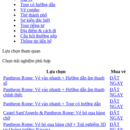
Tour có hướng dẫn
Vé combo
Thẻ thành phố
Sự kiện đặc biệt
Tour riêng tư
Địa điểm & cách đi
Câu hỏi thường gặp
Thông tin liên hệ
Lựa chọn tham quan
Chọn trải nghiệm phù hợp
Lựa chọn
Mua vé
Pantheon Rome: Vé vào nhanh + Hướng dẫn âm thanh
ĐẶT
số
NGAY
Pantheon Rome: Vé vào nhanh + Hướng dẫn âm thanh
ĐẶT
chính thức
NGAY
ĐẶT
Pantheon Rome: Vé vào nhanh + Tour có hướng dẫn
NGAY
Castel Sant'Angelo & Pantheon Rome: Vé bỏ qua hàng
ĐẶT
chờ
NGAY
Pantheon Rome: Vé bỏ qua hàng chờ + Trải nghiệm 3D
ĐẶT
tại Quảng trường Navona
NGAY