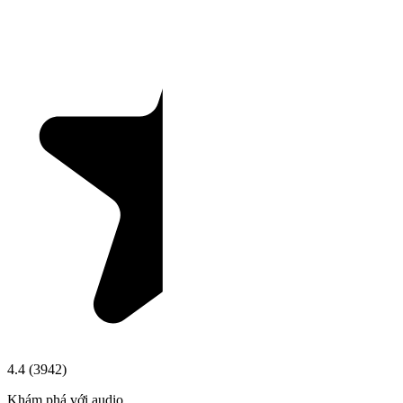
4.4
(
3942
)
Khám phá với audio.