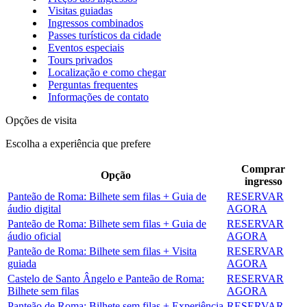
Visitas guiadas
Ingressos combinados
Passes turísticos da cidade
Eventos especiais
Tours privados
Localização e como chegar
Perguntas frequentes
Informações de contato
Opções de visita
Escolha a experiência que prefere
Comprar
Opção
ingresso
Panteão de Roma: Bilhete sem filas + Guia de
RESERVAR
áudio digital
AGORA
Panteão de Roma: Bilhete sem filas + Guia de
RESERVAR
áudio oficial
AGORA
Panteão de Roma: Bilhete sem filas + Visita
RESERVAR
guiada
AGORA
Castelo de Santo Ângelo e Panteão de Roma:
RESERVAR
Bilhete sem filas
AGORA
Panteão de Roma: Bilhete sem filas + Experiência
RESERVAR