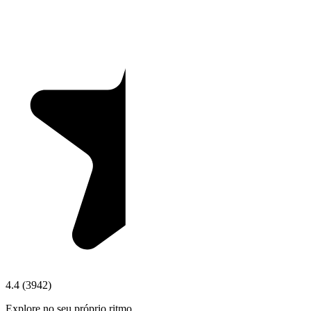
4.4
(
3942
)
Explore no seu próprio ritmo.