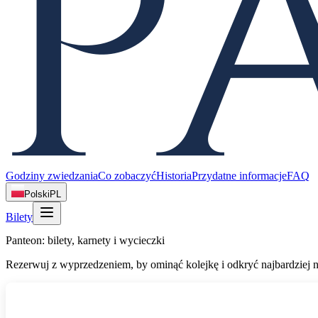
Godziny zwiedzania
Co zobaczyć
Historia
Przydatne informacje
FAQ
Polski
PL
Bilety
Panteon: bilety, karnety i wycieczki
Rezerwuj z wyprzedzeniem, by ominąć kolejkę i odkryć najbardziej 