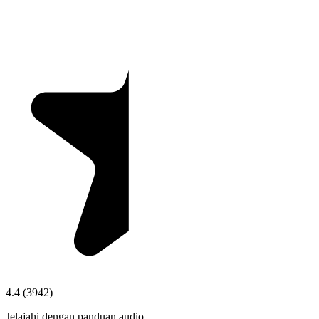
4.4
(
3942
)
Jelajahi dengan panduan audio.