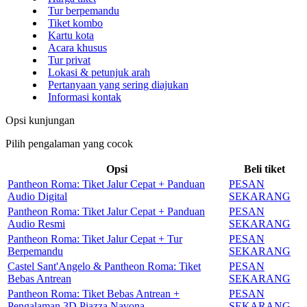
Tur berpemandu
Tiket kombo
Kartu kota
Acara khusus
Tur privat
Lokasi & petunjuk arah
Pertanyaan yang sering diajukan
Informasi kontak
Opsi kunjungan
Pilih pengalaman yang cocok
Opsi
Beli tiket
Pantheon Roma: Tiket Jalur Cepat + Panduan
PESAN
Audio Digital
SEKARANG
Pantheon Roma: Tiket Jalur Cepat + Panduan
PESAN
Audio Resmi
SEKARANG
Pantheon Roma: Tiket Jalur Cepat + Tur
PESAN
Berpemandu
SEKARANG
Castel Sant'Angelo & Pantheon Roma: Tiket
PESAN
Bebas Antrean
SEKARANG
Pantheon Roma: Tiket Bebas Antrean +
PESAN
Pengalaman 3D Piazza Navona
SEKARANG