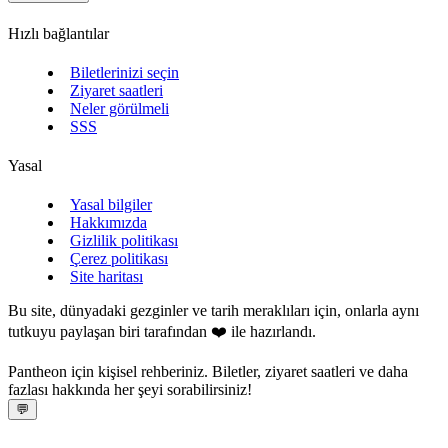
Hızlı bağlantılar
Biletlerinizi seçin
Ziyaret saatleri
Neler görülmeli
SSS
Yasal
Yasal bilgiler
Hakkımızda
Gizlilik politikası
Çerez politikası
Site haritası
Bu site, dünyadaki gezginler ve tarih meraklıları için, onlarla aynı
tutkuyu paylaşan biri tarafından ❤️ ile hazırlandı.
Pantheon için kişisel rehberiniz. Biletler, ziyaret saatleri ve daha
fazlası hakkında her şeyi sorabilirsiniz!
💬