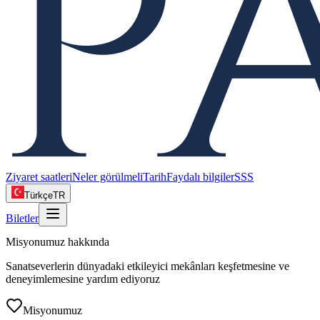
Ziyaret saatleri
Neler görülmeli
Tarih
Faydalı bilgiler
SSS
Türkçe
TR
Biletler
Misyonumuz hakkında
Sanatseverlerin dünyadaki etkileyici mekânları keşfetmesine ve
deneyimlemesine yardım ediyoruz
Misyonumuz