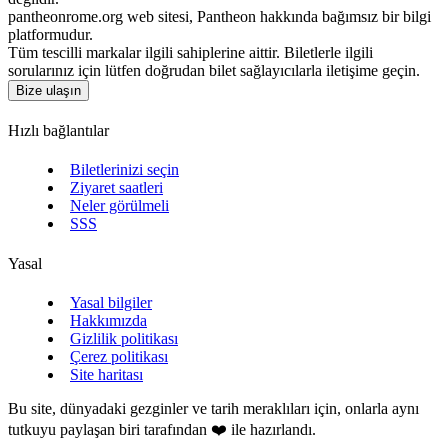
pantheonrome.org web sitesi, Pantheon hakkında bağımsız bir bilgi
platformudur.
Tüm tescilli markalar ilgili sahiplerine aittir. Biletlerle ilgili
sorularınız için lütfen doğrudan bilet sağlayıcılarla iletişime geçin.
Bize ulaşın
Hızlı bağlantılar
Biletlerinizi seçin
Ziyaret saatleri
Neler görülmeli
SSS
Yasal
Yasal bilgiler
Hakkımızda
Gizlilik politikası
Çerez politikası
Site haritası
Bu site, dünyadaki gezginler ve tarih meraklıları için, onlarla aynı
tutkuyu paylaşan biri tarafından ❤️ ile hazırlandı.