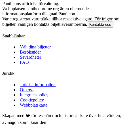
Pantheons officiella förvaltning.
Webbplatsen pantheonrome.org är en oberoende
informationsplattform tillägnad Pantheon.
Varje registrerat varumärke tillhör respektive ägare. För frågor om
biljetter, vänligen kontakta biljettleverantörerna.
Kontakta oss
Snabblänkar
Välj dina biljetter
Besökstider
Sevärdheter
FAQ
Juridik
Juridisk information
Om oss
Integritetspolicy
Cookiepolicy
Webbplatskarta
Skapad med ❤️ för resenärer och historieälskare över hela världen,
av någon som liknar dem.