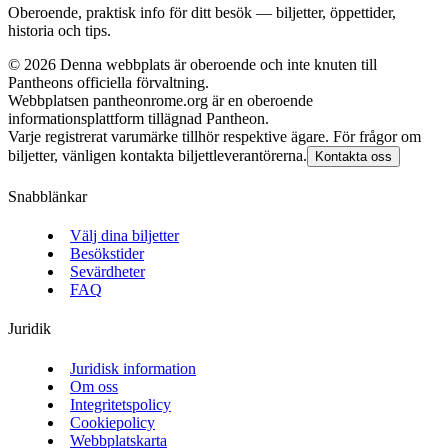
Oberoende, praktisk info för ditt besök — biljetter, öppettider,
historia och tips.
©
2026
Denna webbplats är oberoende och inte knuten till
Pantheons officiella förvaltning.
Webbplatsen pantheonrome.org är en oberoende
informationsplattform tillägnad Pantheon.
Varje registrerat varumärke tillhör respektive ägare. För frågor om
biljetter, vänligen kontakta biljettleverantörerna.
Kontakta oss
Snabblänkar
Välj dina biljetter
Besökstider
Sevärdheter
FAQ
Juridik
Juridisk information
Om oss
Integritetspolicy
Cookiepolicy
Webbplatskarta