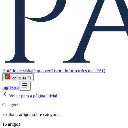
Horário de visita
O que ver
História
Informações úteis
FAQ
Português
PT
Ingressos
Voltar para a página inicial
Categoria
Explorar artigos sobre
categoria
.
16
artigos