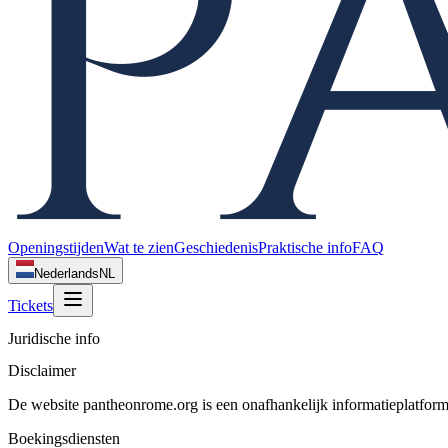
Openingstijden
Wat te zien
Geschiedenis
Praktische info
FAQ
Nederlands
NL
Tickets
Juridische info
Disclaimer
De website pantheonrome.org is een onafhankelijk informatieplatfo
Boekingsdiensten