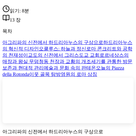
읽기: 8분
13 장
목차
아그리파의 신전에서 하드리아누스의 구상으로
하드리아누스
의 혁신적 디자인
오쿨루스: 하늘과 정신
로마 콘크리트와 공학
의 천재성
이교도의 신전에서 그리스도교 교회로
르네상스의
매장과 왕실 무덤
청동 천장과 교황의 개조
세기를 관통한 방문
보존과 현대적 관리
예술과 문화 속의 판테온
오늘의 Piazza
della Rotonda
이웃 골목 탐방
영원의 로마 상징
아그리파의 신전에서 하드리아누스의 구상으로