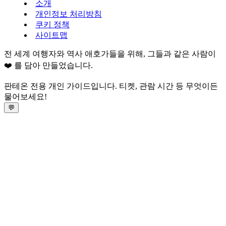
소개
개인정보 처리방침
쿠키 정책
사이트맵
전 세계 여행자와 역사 애호가들을 위해, 그들과 같은 사람이
❤️ 를 담아 만들었습니다.
판테온 전용 개인 가이드입니다. 티켓, 관람 시간 등 무엇이든
물어보세요!
💬