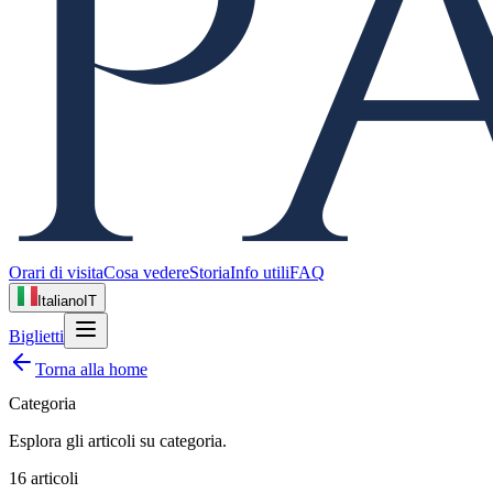
Orari di visita
Cosa vedere
Storia
Info utili
FAQ
Italiano
IT
Biglietti
Torna alla home
Categoria
Esplora gli articoli su
categoria
.
16
articoli