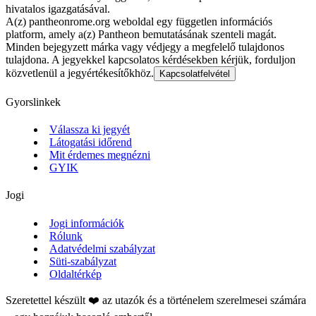
hivatalos igazgatásával.
A(z) pantheonrome.org weboldal egy független információs
platform, amely a(z) Pantheon bemutatásának szenteli magát.
Minden bejegyzett márka vagy védjegy a megfelelő tulajdonos
tulajdona. A jegyekkel kapcsolatos kérdésekben kérjük, forduljon
közvetlenül a jegyértékesítőkhöz.
Kapcsolatfelvétel
Gyorslinkek
Válassza ki jegyét
Látogatási időrend
Mit érdemes megnézni
GYIK
Jogi
Jogi információk
Rólunk
Adatvédelmi szabályzat
Süti-szabályzat
Oldaltérkép
Szeretettel készült ❤️ az utazók és a történelem szerelmesei számára