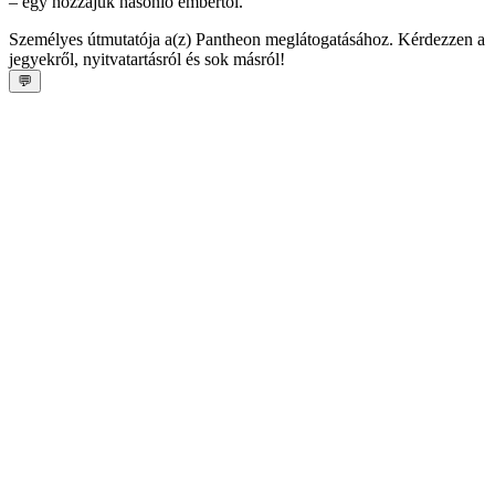
– egy hozzájuk hasonló embertől.
Személyes útmutatója a(z) Pantheon meglátogatásához. Kérdezzen a
jegyekről, nyitvatartásról és sok másról!
💬