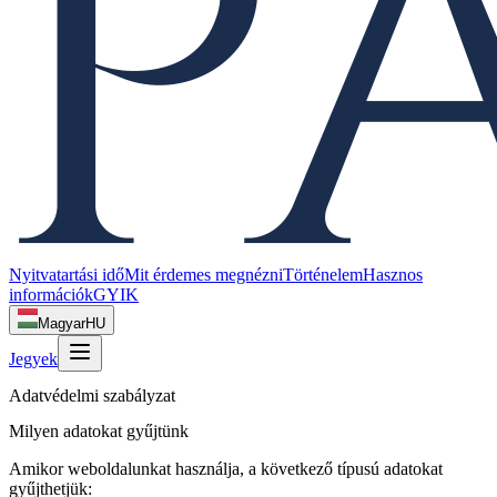
Nyitvatartási idő
Mit érdemes megnézni
Történelem
Hasznos
információk
GYIK
Magyar
HU
Jegyek
Adatvédelmi szabályzat
Milyen adatokat gyűjtünk
Amikor weboldalunkat használja, a következő típusú adatokat
gyűjthetjük: