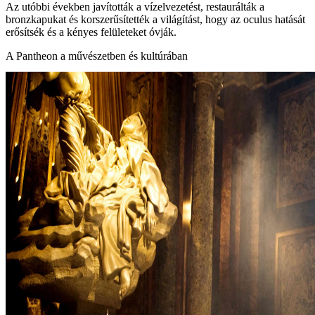
Az utóbbi években javították a vízelvezetést, restaurálták a
bronzkapukat és korszerűsítették a világítást, hogy az oculus hatását
erősítsék és a kényes felületeket óvják.
A Pantheon a művészetben és kultúrában