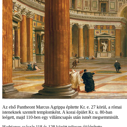
Az első Pantheont Marcus Agrippa építette Kr. e. 27 körül, a római
isteneknek szentelt templomként. A korai épület Kr. u. 80‑ban
leégett, majd 110‑ben egy villámcsapás után ismét megsemmisült.
Hadrianus császár 118 és 128 között teljesen újjáépítette,