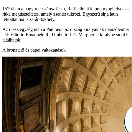
1520‑ban a nagy reneszánsz festő, Raffaello itt kapott nyughelyet —
ritka megtiszteltetés, amely zseniét tükrözi. Egyszerű sírja latin
felirattal ma is zarándokhely.
Az olasz egység után a Pantheon az ország királyainak mauzóleuma
lett: Vittorio Emanuele II., Umbertó I. és Margherita királyné sírjai itt
találhatók.
A bronztető és pápai változtatások