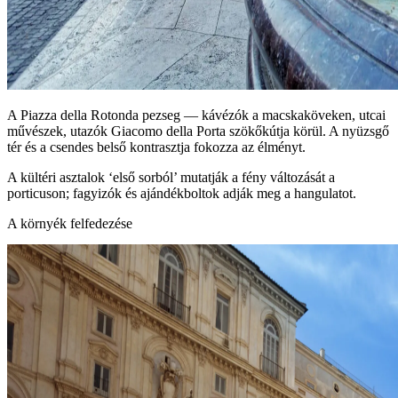
A Piazza della Rotonda pezseg — kávézók a macskaköveken, utcai
művészek, utazók Giacomo della Porta szökőkútja körül. A nyüzsgő
tér és a csendes belső kontrasztja fokozza az élményt.
A kültéri asztalok ‘első sorból’ mutatják a fény változását a
porticuson; fagyizók és ajándékboltok adják meg a hangulatot.
A környék felfedezése