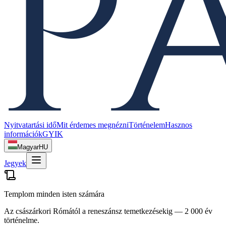
Nyitvatartási idő
Mit érdemes megnézni
Történelem
Hasznos
információk
GYIK
Magyar
HU
Jegyek
Templom minden isten számára
Az császárkori Rómától a reneszánsz temetkezésekig — 2 000 év
történelme.