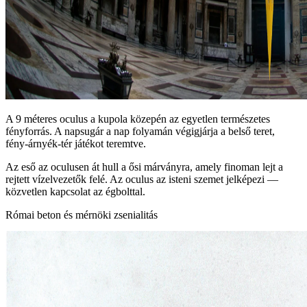
A 9 méteres oculus a kupola közepén az egyetlen természetes
fényforrás. A napsugár a nap folyamán végigjárja a belső teret,
fény‑árnyék‑tér játékot teremtve.
Az eső az oculusen át hull a ősi márványra, amely finoman lejt a
rejtett vízelvezetők felé. Az oculus az isteni szemet jelképezi —
közvetlen kapcsolat az égbolttal.
Római beton és mérnöki zsenialitás