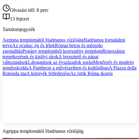
Olvasási idő: 8 perc
13 fejezet
Tartalomjegyzék
Agrippa templomától Hadrianus víziójáig
Hadrianus forradalmi
terve
Az oculus: ég és lélek
Római beton és mérnöki
zsenialitás
Pogány templomból keresztény templom
Reneszánsz
temetkezések és királyi sírok
A bronztető és pápai
változtatások
Látogatások az évszázadok során
Megőrzés és modern
gondoskodás
A Pantheon a művészetben és kultúrában
A Piazza della
Rotonda ma
A környék felfedezése
Az örök Róma ikonja
Agrippa templomától Hadrianus víziójáig