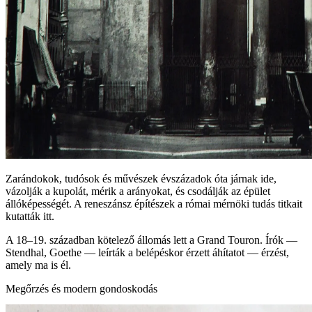
Zarándokok, tudósok és művészek évszázadok óta járnak ide,
vázolják a kupolát, mérik a arányokat, és csodálják az épület
állóképességét. A reneszánsz építészek a római mérnöki tudás titkait
kutatták itt.
A 18–19. században kötelező állomás lett a Grand Touron. Írók —
Stendhal, Goethe — leírták a belépéskor érzett áhítatot — érzést,
amely ma is él.
Megőrzés és modern gondoskodás