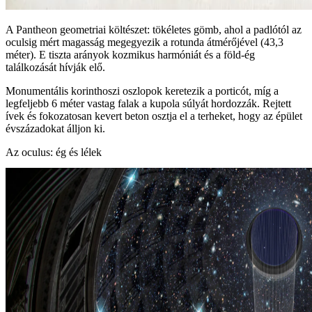
A Pantheon geometriai költészet: tökéletes gömb, ahol a padlótól az
oculsig mért magasság megegyezik a rotunda átmérőjével (43,3
méter). E tiszta arányok kozmikus harmóniát és a föld‑ég
találkozását hívják elő.
Monumentális korinthoszi oszlopok keretezik a porticót, míg a
legfeljebb 6 méter vastag falak a kupola súlyát hordozzák. Rejtett
ívek és fokozatosan kevert beton osztja el a terheket, hogy az épület
évszázadokat álljon ki.
Az oculus: ég és lélek