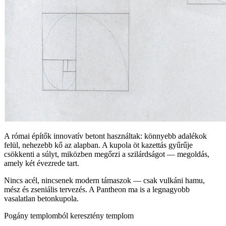
A római építők innovatív betont használtak: könnyebb adalékok
felül, nehezebb kő az alapban. A kupola öt kazettás gyűrűje
csökkenti a súlyt, miközben megőrzi a szilárdságot — megoldás,
amely két évezrede tart.
Nincs acél, nincsenek modern támaszok — csak vulkáni hamu,
mész és zseniális tervezés. A Pantheon ma is a legnagyobb
vasalatlan betonkupola.
Pogány templomból keresztény templom