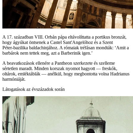
A 17. században VIII. Orbán pápa eltávolíttatta a portikus bronzát,
hogy ágyúkat öntsenek a Castel Sant'Angelóhoz és a Szent
Péter‑bazilika baldachinjához. A rómaiak tréfásan mondták: ‘Amit a
barbárok nem tettek meg, azt a Barberinik igen.’
A beavatkozások ellenére a Pantheon szerkezete és szelleme
sértetlen maradt. Minden korszak nyomot hagyott — freskók,
oltárok, emléktáblák — anélkül, hogy megbontotta volna Hadrianus
harmóniáját.
Látogatások az évszázadok során