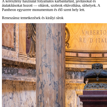
A keresztény használat folyamatos karbantartást, javításokat és
átalakításokat hozott — oltárok, szobrok eltávolítása, sírhelyek. A
Pantheon egyszerre monumentum és élő szent hely lett.
Reneszánsz temetkezések és királyi sírok