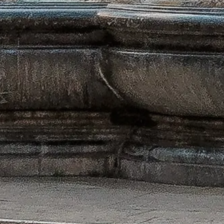
Kerülje el a sort a jegyeivel
Fedezze fel legjobb jegyajánlatainkat, amelyek kényelmes,
elsőbbségi belépést és szakértői vezetést biztosítanak.
Jegyek foglalása
Pantheon Róma
Független, gyakorlati információk a Pantheon meglátogatásához —
jegyek, nyitvatartás, történelem és tippek.
©
2026
Ez a webhely független, nem áll kapcsolatban a Pantheon
hivatalos igazgatásával.
A(z) pantheonrome.org weboldal egy független információs