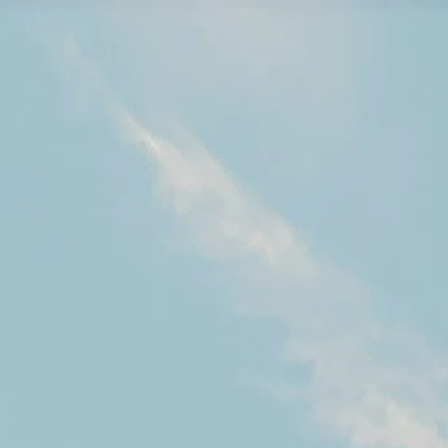
Látogatási időrend
09:00 AM
–
07:00 PM
|
Csütörtök, Augusztus 6, 2026
Piazza della Rotonda, 00186 Róma, Olaszország