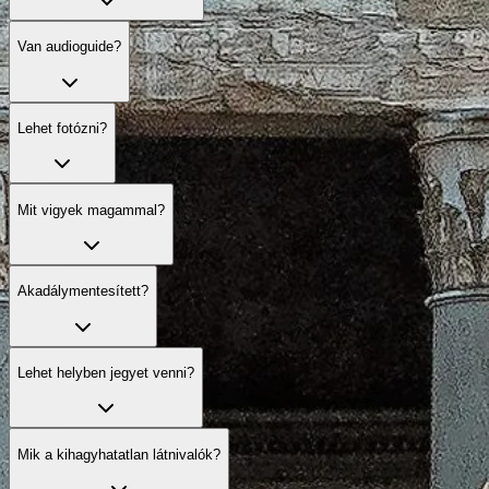
Van audioguide?
Lehet fotózni?
Mit vigyek magammal?
Akadálymentesített?
Lehet helyben jegyet venni?
Mik a kihagyhatatlan látnivalók?