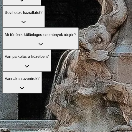
Bevihetek háziállatot?
Mi történik különleges események idején?
Van parkolás a közelben?
Vannak szuvenírek?