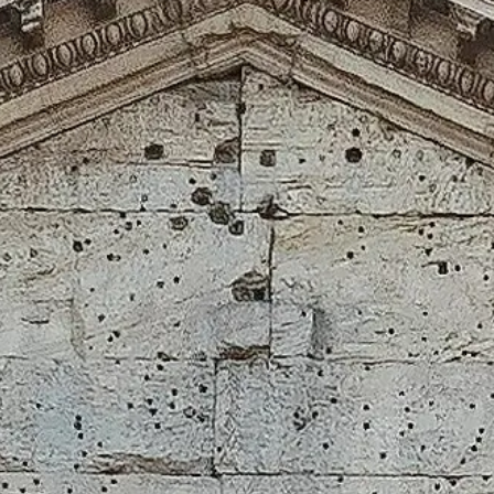
Nyitvatartási idő
Mit érdemes megnézni
Történelem
Hasznos
információk
GYIK
Magyar
HU
Jegyek
Pantheon: gyakran ismételt kérdések
Jegyek, hozzáférés, fotózás és minden apró részlet, hogy
zökkenőmentes legyen a látogatás.