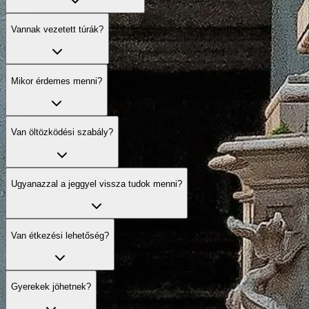
Vannak vezetett túrák?
Mikor érdemes menni?
Van öltözködési szabály?
Ugyanazzal a jeggyel vissza tudok menni?
Van étkezési lehetőség?
Gyerekek jöhetnek?