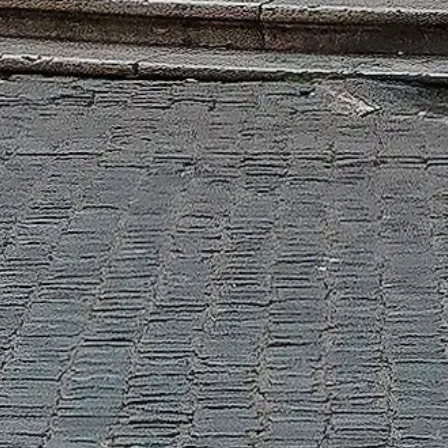
platform, amely a(z) Pantheon bemutatásának szenteli magát.
Minden bejegyzett márka vagy védjegy a megfelelő tulajdonos
tulajdona. A jegyekkel kapcsolatos kérdésekben kérjük, forduljon
közvetlenül a jegyértékesítőkhöz.
Kapcsolatfelvétel
Gyorslinkek
Válassza ki jegyét
Látogatási időrend
Mit érdemes megnézni
GYIK
Jogi
Jogi információk
Rólunk
Adatvédelmi szabályzat
Süti-szabályzat
Oldaltérkép
Szeretettel készült ❤️ az utazók és a történelem szerelmesei számára
– egy hozzájuk hasonló embertől.