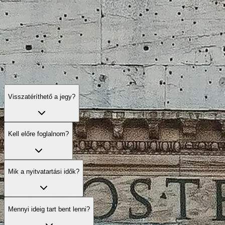
Visszatéríthető a jegy?
Kell előre foglalnom?
Mik a nyitvatartási idők?
Mennyi ideig tart bent lenni?