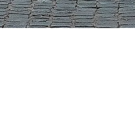
Személyes útmutatója a(z) Pantheon meglátogatásához. Kérdezzen a
jegyekről, nyitvatartásról és sok másról!
💬