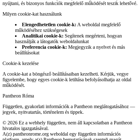
nyújtani, és bizonyos funkciók megfelelő működését teszik lehetővé.
Milyen cookie-kat használunk
Elengedhetetlen cookie-k
:
A weboldal megfelelő
működéséhez szükségesek
Analitikai cookie-k
:
Segítenek megérteni, hogyan
használják a látogatók weboldalunkat
Preferencia cookie-k
:
Megjegyzik a nyelvet és más
beállításokat
Cookie-k kezelése
A cookie-kat a böngésző beállításaiban kezelheti. Kérjük, vegye
figyelembe, hogy egyes cookie-k letiltása befolyásolhatja az oldal
működését.
Pantheon Róma
Független, gyakorlati információk a Pantheon meglátogatásához —
jegyek, nyitvatartás, történelem és tippek.
©
2026
Ez a webhely független, nem áll kapcsolatban a Pantheon
hivatalos igazgatásával.
A(z) pantheonrome.org weboldal egy független információs
platform, amely a(z) Pantheon bemutatásának szenteli magát.