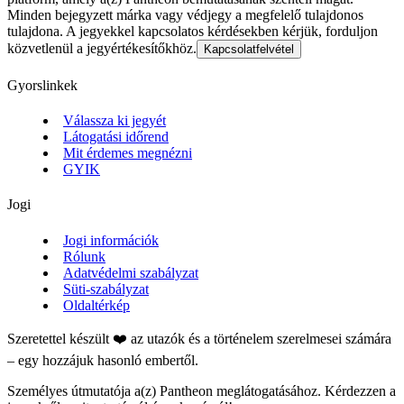
Minden bejegyzett márka vagy védjegy a megfelelő tulajdonos
tulajdona. A jegyekkel kapcsolatos kérdésekben kérjük, forduljon
közvetlenül a jegyértékesítőkhöz.
Kapcsolatfelvétel
Gyorslinkek
Válassza ki jegyét
Látogatási időrend
Mit érdemes megnézni
GYIK
Jogi
Jogi információk
Rólunk
Adatvédelmi szabályzat
Süti-szabályzat
Oldaltérkép
Szeretettel készült ❤️ az utazók és a történelem szerelmesei számára
– egy hozzájuk hasonló embertől.
Személyes útmutatója a(z) Pantheon meglátogatásához. Kérdezzen a