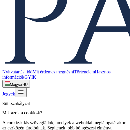
Nyitvatartási idő
Mit érdemes megnézni
Történelem
Hasznos
információk
GYIK
Magyar
HU
Jegyek
Süti-szabályzat
Mik azok a cookie-k?
A cookie-k kis szövegfájlok, amelyek a weboldal meglátogatásakor
az eszközén tárolódnak. Segítenek jobb böngészési élményt