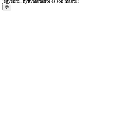
jegyekről, nyitvatartásról és sok másról!
💬