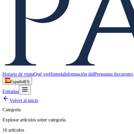
Horario de visita
Qué ver
Historia
Información útil
Preguntas frecuentes
Español
ES
Entradas
Volver al inicio
Categoría
Explorar artículos sobre
categoría
.
16
artículos