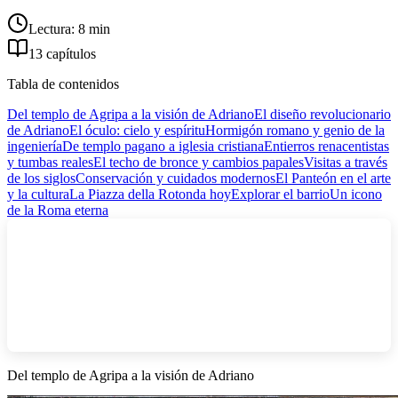
Lectura: 8 min
13 capítulos
Tabla de contenidos
Del templo de Agripa a la visión de Adriano
El diseño revolucionario
de Adriano
El óculo: cielo y espíritu
Hormigón romano y genio de la
ingeniería
De templo pagano a iglesia cristiana
Entierros renacentistas
y tumbas reales
El techo de bronce y cambios papales
Visitas a través
de los siglos
Conservación y cuidados modernos
El Panteón en el arte
y la cultura
La Piazza della Rotonda hoy
Explorar el barrio
Un icono
de la Roma eterna
Del templo de Agripa a la visión de Adriano