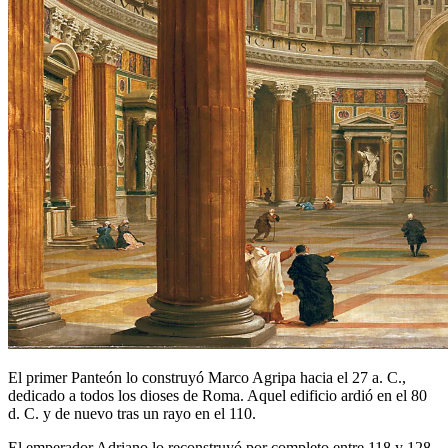
El primer Panteón lo construyó Marco Agripa hacia el 27 a. C.,
dedicado a todos los dioses de Roma. Aquel edificio ardió en el 80
d. C. y de nuevo tras un rayo en el 110.
El emperador Adriano lo reconstruyó por completo entre 118 y 128