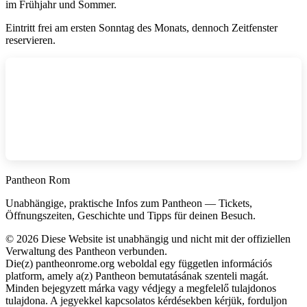
im Frühjahr und Sommer.
Eintritt frei am ersten Sonntag des Monats, dennoch Zeitfenster
reservieren.
Pantheon Rom
Unabhängige, praktische Infos zum Pantheon — Tickets,
Öffnungszeiten, Geschichte und Tipps für deinen Besuch.
©
2026
Diese Website ist unabhängig und nicht mit der offiziellen
Verwaltung des Pantheon verbunden.
Die(z) pantheonrome.org weboldal egy független információs
platform, amely a(z) Pantheon bemutatásának szenteli magát.
Minden bejegyzett márka vagy védjegy a megfelelő tulajdonos
tulajdona. A jegyekkel kapcsolatos kérdésekben kérjük, forduljon