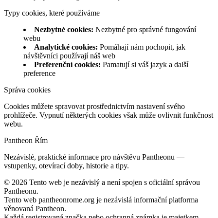
Typy cookies, které používáme
Nezbytné cookies
:
Nezbytné pro správné fungování
webu
Analytické cookies
:
Pomáhají nám pochopit, jak
návštěvníci používají náš web
Preferenční cookies
:
Pamatují si váš jazyk a další
preference
Správa cookies
Cookies můžete spravovat prostřednictvím nastavení svého
prohlížeče. Vypnutí některých cookies však může ovlivnit funkčnost
webu.
Pantheon Řím
Nezávislé, praktické informace pro návštěvu Pantheonu —
vstupenky, otevírací doby, historie a tipy.
©
2026
Tento web je nezávislý a není spojen s oficiální správou
Pantheonu.
Tento web pantheonrome.org je nezávislá informační platforma
věnovaná Pantheon.
Každá registrovaná značka nebo ochranná známka je majetkem