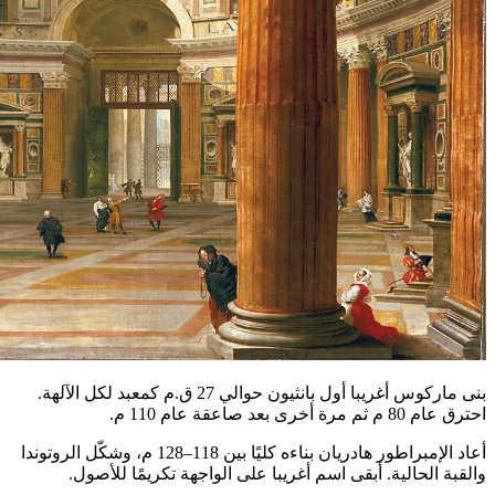
بنى ماركوس أغريبا أول بانثيون حوالي 27 ق.م كمعبد لكل الآلهة.
احترق عام 80 م ثم مرة أخرى بعد صاعقة عام 110 م.
أعاد الإمبراطور هادريان بناءه كليًا بين 118–128 م، وشكّل الروتوندا
والقبة الحالية. أبقى اسم أغريبا على الواجهة تكريمًا للأصول.