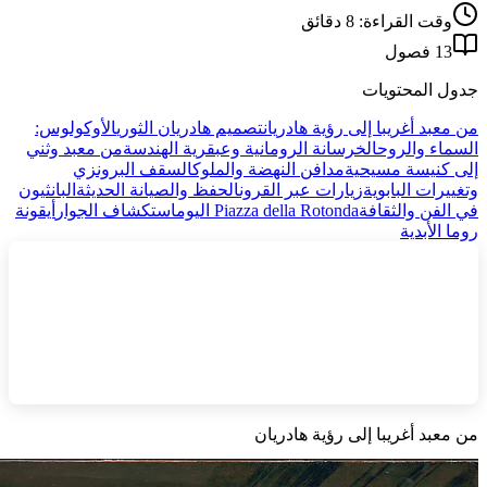
وقت القراءة: 8 دقائق
13 فصول
جدول المحتويات
من معبد أغريبا إلى رؤية هادريان
تصميم هادريان الثوري
الأوكولوس:
السماء والروح
الخرسانة الرومانية وعبقرية الهندسة
من معبد وثني
إلى كنيسة مسيحية
مدافن النهضة والملوك
السقف البرونزي
وتغييرات البابوية
زيارات عبر القرون
الحفظ والصيانة الحديثة
البانثيون
في الفن والثقافة
Piazza della Rotonda اليوم
استكشاف الجوار
أيقونة
روما الأبدية
من معبد أغريبا إلى رؤية هادريان