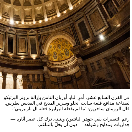
في القرن السابع عشر، أمر البابا أوربان الثامن بإزالة برونز البرتيكو
لصناعة مدافع قلعة سانت أنجلو وسرير المذبح في القديس بطرس.
قال الرومان ساخرين: ‘ما لم يفعله البرابرة فعله آل باربيريني’.
رغم التغييرات بقي جوهر البانثيون وبنيته. ترك كل عصر آثاره —
جداريات ومذابح وشواهد — دون أن يخلّ بالتناغم.