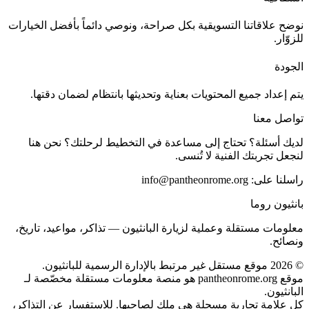
نوضح علاقاتنا التسويقية بكل صراحة، ونوصي دائماً بأفضل الخيارات
للزوّار.
الجودة
يتم إعداد جميع المحتويات بعناية وتحديثها بانتظام لضمان دقتها.
تواصل معنا
لديك أسئلة؟ تحتاج إلى مساعدة في التخطيط لرحلتك؟ نحن هنا
لنجعل تجربتك الفنية لا تُنسى.
راسلنا على:
info@pantheonrome.org
بانثيون روما
معلومات مستقلة وعملية لزيارة البانثيون — تذاكر، مواعيد، تاريخ،
ونصائح.
©
2026
موقع مستقل غير مرتبط بالإدارة الرسمية للبانثيون.
موقع pantheonrome.org هو منصة معلومات مستقلة مخصّصة لـ
البانثيون.
كل علامة تجارية مسجلة هي ملك لصاحبها. للاستفسار عن التذاكر،